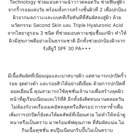
Technology ช่วยมอบความฉ่ำวาวตลอดวัน ช่วยฟื้นฟูผิว
จากริ้วรอยแห่งวัย พร้อมทั้งการสร้างชั้นผิวที่ 2 เพื่อปกป้อง
ผิวจากมลภาวะและแบคทีเรียทันทีที่สัมผัสลงสู่ผิว ด้วย
นวัตกรรม Second Skin และ Triple Hyaluronic Acid
จากไฮยาลูรอน 3 ชนิด ที่ช่วยมอบความชุ่มชื้นแก่ผิว ทำให้
ผิวมีสุขภาพดีอย่างเป็นธรรมชาติ อีกทั้งช่วยปกป้องผิวจาก
รังสียูวี SPF 30 PA+++
มีเนื้อสัมผัสที่เนียนนุ่มและเบาสบายผิว แต่สามารถปกปิดริ้ว
รอย จุดด่างดำ และรอยสิวได้อย่างดีเยี่ยม ด้วยการปกปิดที่
ยอดเยี่ยมนี้ คุณสามารถใช้คุชชั่นเจ้านางเพื่อสร้างลุคผิว
หน้าที่ดูเรียบเนียนและไร้ที่ติ อีกทั้งยังติดทนนานตลอดวัน
ไม่ต้องกังวลเรื่องเมคอัพหลุดหรือสีดรอป การทาซ้ำเพื่อ
เพิ่มการปกปิดก็ยังคงให้ผลลัพธ์ที่เนียนสวย ไม่ทำให้หน้าดู
หนาหรือเป็นคราบ
มาพร้อมพัฟคุณภาพ ที่สัมผัสแน่น ไม่
กินเนื้อคุชชั่น ตบปุ๊บเนียนกริบปั๊บไม่เป็นคราบ