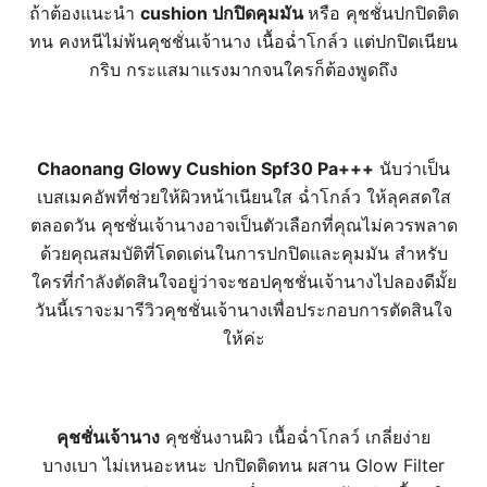
ถ้าต้องแนะนำ
cushion ปกปิดคุมมัน
หรือ
คุชชั่นปกปิดติด
ทน คงหนีไม่พ้นคุชชั่นเจ้านาง เนื้อฉ่ำโกล์ว แต่ปกปิดเนียน
กริบ กระแสมาแรงมากจนใครก็ต้องพูดถึง
Chaonang Glowy Cushion Spf30 Pa+++
นับว่าเป็น
เบสเมคอัพที่ช่วยให้ผิวหน้าเนียนใส ฉ่ำโกล์ว ให้ลุคสดใส
ตลอดวัน คุชชั่นเจ้านางอาจเป็นตัวเลือกที่คุณไม่ควรพลาด
ด้วยคุณสมบัติที่โดดเด่นในการปกปิดและคุมมัน สำหรับ
ใครที่กำลังตัดสินใจอยู่ว่าจะชอปคุชชั่นเจ้านางไปลองดีมั้ย
วันนี้เราจะมารีวิวคุชชั่นเจ้านางเพื่อประกอบการตัดสินใจ
ให้ค่ะ
คุชชั่นเจ้านาง
คุชชั่นงานผิว เนื้อฉ่ำโกลว์ เกลี่ยง่าย
บางเบา ไม่เหนอะหนะ ปกปิดติดทน ผสาน Glow Filter