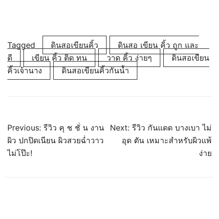
Tagged
ดินสอเขียนคิ้ว
ดินสอ เขียน คิ้ว ถูก และ
ดี
เขียน คิ้ว ติด ทน
วาด คิ้ว ง่ายๆ
ดินสอเขียน
คิ้วเจ้านาง
ดินสอเขียนคิ้วกันน้ำ
Previous:
รีวิว คุ ช ชั่ น งาน
Next:
รีวิว กันแดด บางเบา ไม่
ผิว ปกปิดเนียน ผิวสวยฉ่ำวาว
อุด ตัน เหมาะสำหรับผิวแพ้
ไม่โป๊ะ!
ง่าย