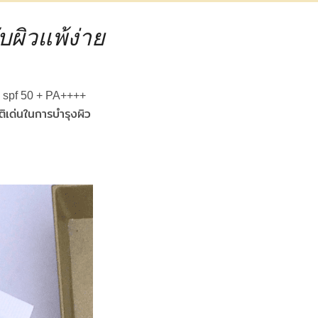
บผิวแพ้ง่าย
 spf 50 + PA++++
ติเด่นในการบำรุงผิว