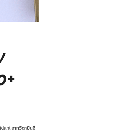
y
0+
dant จากวิตามินอี