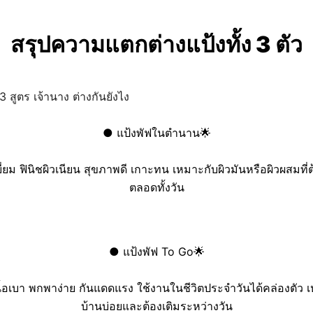
สรุปความแตกต่างแป้งทั้ง 3 ตัว
●
แป้งพัฟในตำนาน🌟
เยี่ยม ฟินิชผิวเนียน สุขภาพดี เกาะทน เหมาะกับผิวมันหรือผิวผสมที
ตลอดทั้งวัน
●
แป้งพัฟ To Go🌟
เนื้อเบา พกพาง่าย กันแดดแรง ใช้งานในชีวิตประจำวันได้คล่องตั
บ้านบ่อยและต้องเติมระหว่างวัน