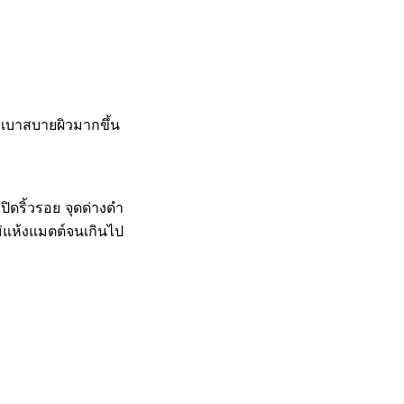
ึกเบาสบายผิวมากขึ้น
ิดริ้วรอย จุดด่างดำ
ม่แห้งแมตต์จนเกินไป