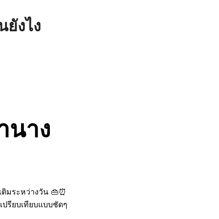
ันยังไง
จ้านาง
กเติมระหว่างวัน 👜⏰
ละเปรียบเทียบแบบชัดๆ