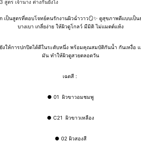
n เป็นสูตรที่ตอบโจทย์คนรักงานผิวฉ่ำวาว🪞✨ ดูสุขภาพดีแบบเป็นธ
บางเบา เกลี่ยง่าย ให้ผิวดูโกลว์ มีมิติ ไม่แมตต์แห้ง
่ยังให้การปกปิดได้ดีในระดับหนึ่ง พร้อมคุณสมบัติกันน้ำ กันเหงื่
มัน ทำให้ผิวดูสวยตลอดวัน
เฉดสี :
●
01 ผิวขาวอมชมพู
●
C21 ผิวขาวเหลือง
●
02 ผิวสองสี