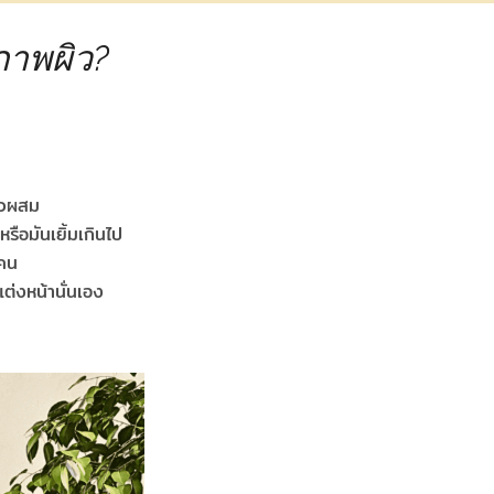
สภาพผิว?
ผิวผสม
หรือมันเยิ้มเกินไป
ะคน
ต่งหน้านั่นเอง