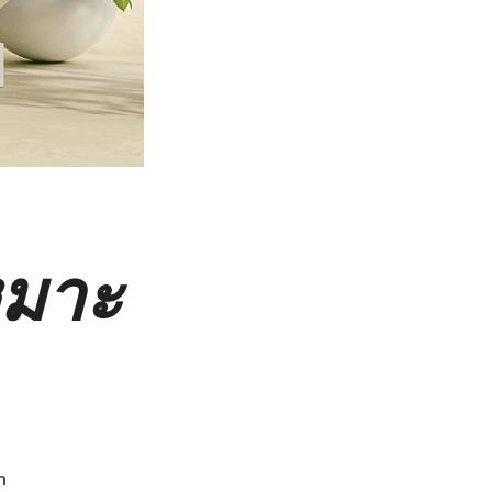
หมาะ
ำ