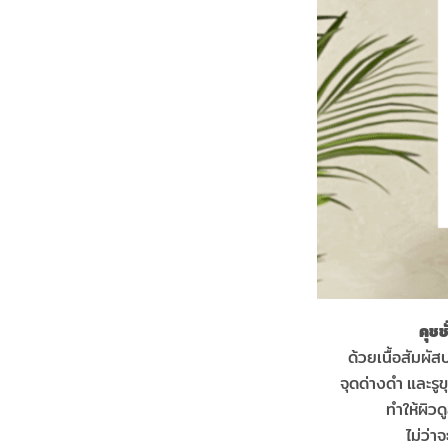
คุชช
ด้วยเนื้อสัมผัส
จุดด่างดำ และรู
ทำให้ผิว
ไม่ว่า