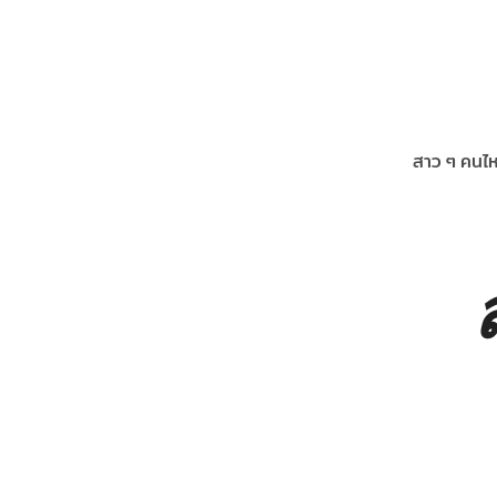
สาว ๆ คนไห