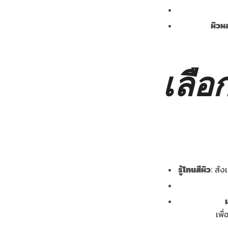
ผิวผ
เลือ
รู้โทนสีผิว
: สัง
เ
เพื