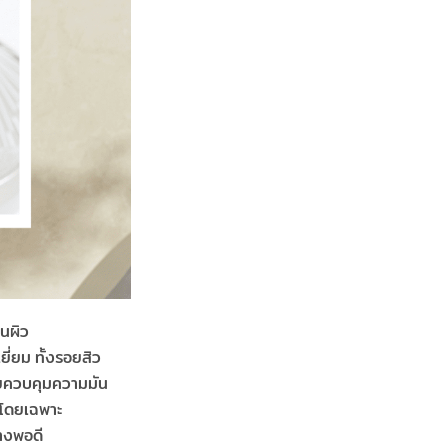
านผิว
ยี่ยม ทั้งรอยสิว
่วยควบคุมความมัน
ยโดยเฉพาะ
่างพอดี