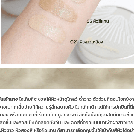
ั่นเจ้านาง
ไอเท็มที่จะช่วยให้ผิวหน้าดูโกลว์ ฉ่ำวาว ตัวช่วยที่ตอบโจทย์ง
บางเบา เกลี่ยง่าย ให้ความรู้สึกสบายผิว ไม่หนักหน้า แต่ให้การปกปิดที่ดีเ
ขุมขน พร้อมเผยผิวที่เรียบเนียนดูสุขภาพดี อีกทั้งยังมีคุณสมบัติเด่นช
ดูสดชื่นและสวยเป๊ะได้ตลอดทั้งวัน และเฉดสีที่ออกแบบมาเพื่อผิวสาวไท
จะผิวขาว ผิวสองสี หรือผิวแทน ก็สามารถ
เลือกคุชชั่นให้เข้ากับสีผิวได้อย