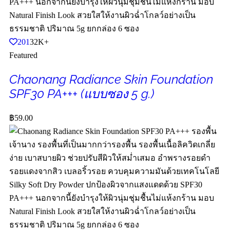
201
32K+
Featured
Chaonang Radiance Skin Foundation
SPF30 PA+++ (แบบซอง 5 g.)
฿
59.00