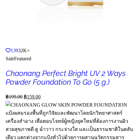
139
32K+
Sale
Featured
Chaonang Perfect Bright UV 2 Ways
Powder Foundation To Go (5 g.)
฿
199.00
฿
159.00