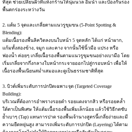
ที่สุด ช่วยเปลี่ยนผิวที่แห้งกร้านให้นุ่มนวล อิ่มน้ำ และป้องกันรอง
พื้นตกร่องระหว่างวัน
2. แต้ม 5 จุดและเกลี่ยตามแนวรูขุมขน (5-Point Spotting &
Blending):
แต้มเนื้อรองพื้นลิควิดลงบนใบหน้า 5 จุดหลัก ได้แก่ หน้าผาก,
แก้มทั้งสองข้าง, จมูก และคาง จากนั้นใช้นิ้วมือ แปรง หรือ
ฟองน้ำ ค่อยๆ เกลี่ยเนื้อรองพื้นตามแนวรูขุมขนอย่างเบามือ โดย
เริ่มเกลี่ยจากกึ่งกลางใบหน้ากระจายออกไปสู่กรอบหน้า เพื่อให้
เนื้อรองพื้นเนียนสม่ำเสมอและดูเป็นธรรมชาติที่สุด
3. บิวต์เพิ่มระดับการปกปิดเฉพาะจุด (Targeted Coverage
Building):
บริเวณที่ต้องการอำพรางรอยดำ รอยแดงจากสิว หรือรอยคล้ำ
ใต้ตาเป็นพิเศษ ให้แต้มเนื้อรองพื้นเพิ่มเล็กน้อย แล้วใช้วิธีกดซับ
ย้ำเบาๆ (Tap) แทนการปาด รองพื้นเจ้านางสูตรนี้เกลี่ยง่ายและมี
ความยืดหยุ่นสูง สามารถเพิ่มระดับการปกปิด (Layering) ได้ตาม