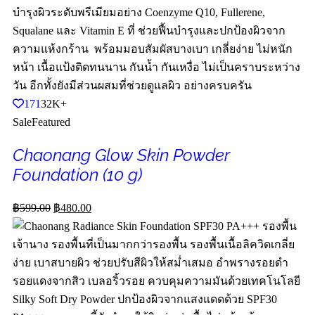
171
32K+
Sale
Featured
Chaonang Glow Skin Powder
Foundation (10 g)
฿
599.00
฿
480.00