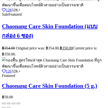
128
32K+
Sale
Featured
Chaonang Care Skin Foundation (แบบ
กล่อง 6 ซอง)
฿
354.00
Original price was: ฿354.00.
฿
350.00
Current price is:
฿350.00.
126
32K+
Featured
Chaonang Care Skin Foundation (5 g.)
฿
59.00