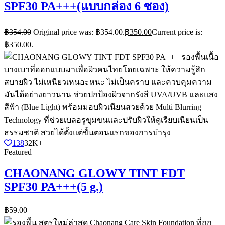
SPF30 PA+++(แบบกล่อง 6 ซอง)
฿
354.00
Original price was: ฿354.00.
฿
350.00
Current price is:
฿350.00.
138
32K+
Featured
CHAONANG GLOWY TINT FDT
SPF30 PA+++(5 g.)
฿
59.00