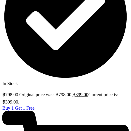
In Stock
฿
798.00
Original price was: ฿798.00.
฿
399.00
Current price is:
฿399.00.
Buy 1 Get 1 Free