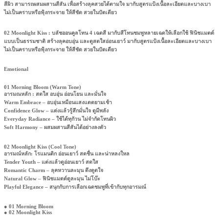
สีผิว สามารถผสมผสานสีสัน เพื่อสร้างลุคสวยได้ตามใจ มากับสูตรแป้งเนื้อละเอียดและบางเบา
ไม่เป็นคราบหรือฟุ้งกระจาย ให้สีชัด สวยในปัดเดียว
02 Moonlight Kiss : บลัชออนคูลโทน 4 เฉดสี มากับสีโทนชมพูหลายเฉดให้เลือกใช้ ฟินิชแมตต์
แบบเป็นธรรมชาติ สร้างลุคอบอุ่น และดูสดใสอ่อนเยาว์ มากับสูตรแป้งเนื้อละเอียดและบางเบา
ไม่เป็นคราบหรือฟุ้งกระจาย ให้สีชัด สวยในปัดเดียว
Emotional
01 Morning Bloom (Warm Tone)
อารมณหลัก : สดใส อบอุ่น อ่อนโยน และมั่นใจ
Warm Embrace – อบอุ่นเหมือนแสงแดดยามเช้า
Confidence Glow – แต่งแล้วรู้สึกมั่นใจ ดูมีพลัง
Everyday Radiance – ใช้ได้ทุกัวน ไม่จำกัดโทนผิว
Soft Harmony – ผสมผสานสีสันได้อย่างลงตัว
02 Moonlight Kiss (Cool Tone)
อารมณ์หลัก: โรแมนติก อ่อนเยาว์ สดชื่น และน่าหลงใหล
Tender Youth – แต่งแล้วดูอ่อนเยาว์ สดใส
Romantic Charm – ลุคหวานละมุน ดึงดูดใจ
Natural Glow – ฟินิชแมตต์ดูละมุน ไม่โบ๊ะ
Playful Elegance – สนุกกับการเลือกเฉดชมพูที่เข้ากับทุกอารมณ์
●
01 Morning Bloom
●
02 Moonlight Kiss