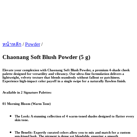
หน้าหลัก
/
Powder
/
Chaonang Soft Blush Powder (5 g)
Elevate your complexion with
Chaonang Soft Blush Powder
, a premium 4-shade cheek
palette designed for versatility and vibrancy. Our ultra-fine formulation delivers a
lightweight, velvety texture that blends seamlessly without fallout or patchiness.
Experience high-impact color payoff in a single swipe for a naturally flawless finish.
Available in 2 Signature Palettes:
01 Morning Bloom (Warm Tone)
The Look:
A stunning collection of
4 warm-toned shades
designed to flatter
every
skin tone
.
The Benefit:
Expertly curated colors allow you to mix and match for a custom
sun-kissed look. The pigment is dense yet blendable, ensuring a smooth